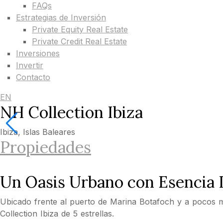
FAQs
Estrategias de Inversión
Private Equity Real Estate
Private Credit Real Estate
Inversiones
Invertir
Contacto
EN
NH Collection Ibiza
Ibiza, Islas Baleares
Propiedades
Un Oasis Urbano con Esencia I
Ubicado frente al puerto de Marina Botafoch y a pocos mi
Collection Ibiza de 5 estrellas.